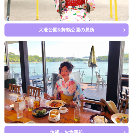
大濠公園&舞鶴公園の見所
休憩・お食事処