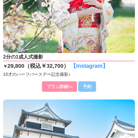
2分の1成人式撮影
29,800（税込￥32,700）
【Instagram】
￥
10才のハーフバースデー記念撮影♪
プラン詳細へ
予約