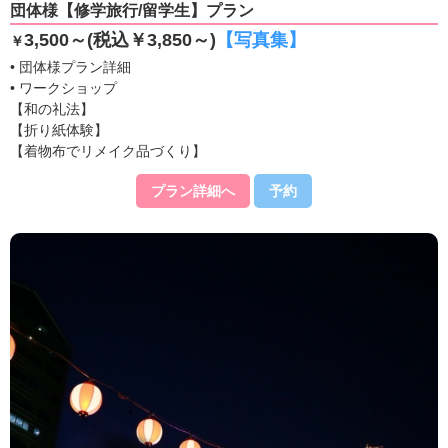
団体様【修学旅行/留学生】プラン
3,500～(税込￥3,850～)
【写真集】
￥
• 団体様プラン詳細
• ワークショップ
【和の礼法】
【折り紙体験】
【着物布でリメイク品づくり】
プラン詳細へ
予約