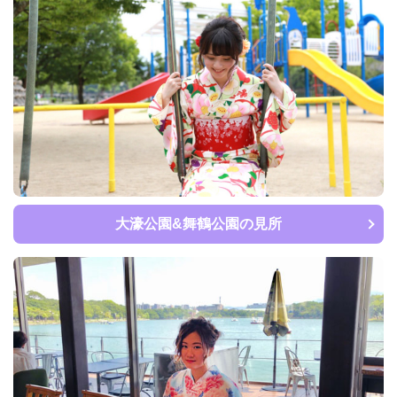
大濠公園&舞鶴公園の見所