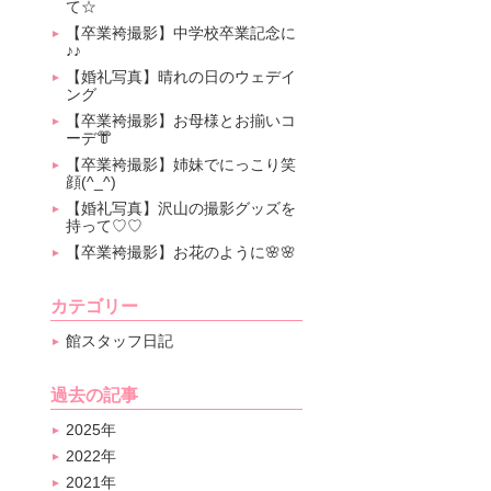
て☆
【卒業袴撮影】中学校卒業記念に
♪♪
【婚礼写真】晴れの日のウェデイ
ング
【卒業袴撮影】お母様とお揃いコ
ーデ👘
【卒業袴撮影】姉妹でにっこり笑
顔(^_^)
【婚礼写真】沢山の撮影グッズを
持って♡♡
【卒業袴撮影】お花のように🌸🌸
カテゴリー
館スタッフ日記
過去の記事
2025年
2022年
2021年