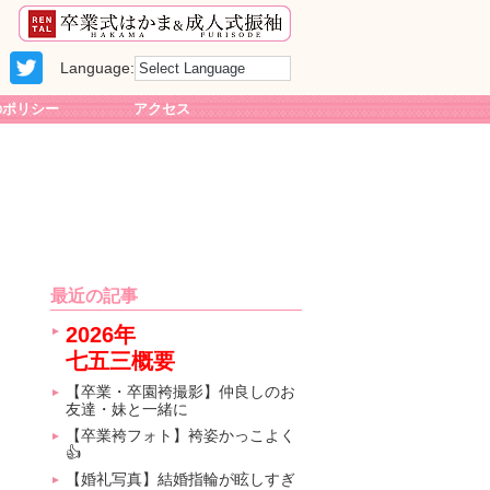
Language:
のポリシー
アクセス
最近の記事
2026年
七五三概要
【卒業・卒園袴撮影】仲良しのお
友達・妹と一緒に
【卒業袴フォト】袴姿かっこよく
👍
【婚礼写真】結婚指輪が眩しすぎ