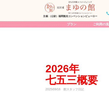
主催:（公財）福岡観光コンベンションビューロー
プラン
ご利用の流
散策プラン（着物レンタル）
七五三プラン
着物撮影
18歳の成人式振袖撮影
2分の1成人式撮影
卒業袴フォト撮影
2026年
（幼保育園･小･中･高校卒業）
着物Wedding撮影
七五三概要
3月桜の時期限定！ランドセ
私服撮影
2025/09/16
館スタッフ日記
団体様【修学旅行/留学生】
出張可能！浴衣販売＆着付け