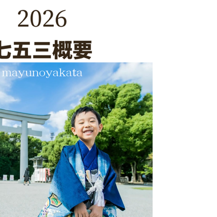
【宮参り&七五三着物】（女の子）-2
【宮参り&七五三着物】（男の子）
【1/2成人式着物】
【浴衣】（女性）
【浴衣】（男性）
【浴衣】（子供）