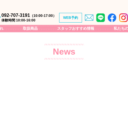
092-707-3191
（10:00-17:00）
WEB予約
体験時間 10:00-16:00
れ
取扱商品
スタッフおすすめ情報
私たち
【18歳の成人式振袖撮影】
カメラマン紹介
【カジュアル着物】（女性）−1
季節の花情報
News
【カジュアル着物】（女性）−2
福岡城跡地の見所
【カジュアル着物】（男性）
大濠公園&舞鶴公園の見所
【カジュアル着物】（子供）
休憩・お食事処
【袴】
福岡観光
【卒業袴フォト撮影】
イベント
【振袖（化繊のみ）】
ル撮影
【訪問着】
【特選着物】
プラン
【着物Wedding撮影着物】
～イベント向け～
【宮参り&七五三着物】（女の子）-1