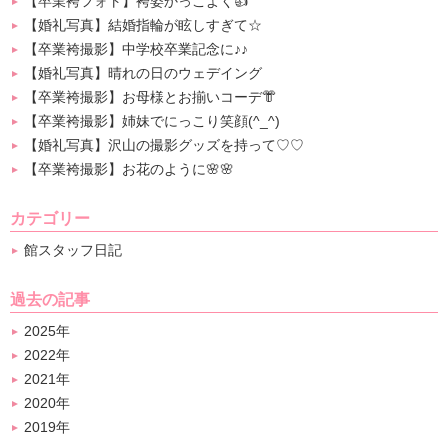
【卒業袴フォト】袴姿かっこよく👍
【婚礼写真】結婚指輪が眩しすぎて☆
【卒業袴撮影】中学校卒業記念に♪♪
【婚礼写真】晴れの日のウェデイング
【卒業袴撮影】お母様とお揃いコーデ👘
【卒業袴撮影】姉妹でにっこり笑顔(^_^)
【婚礼写真】沢山の撮影グッズを持って♡♡
【卒業袴撮影】お花のように🌸🌸
カテゴリー
館スタッフ日記
過去の記事
2025年
2022年
2021年
2020年
2019年