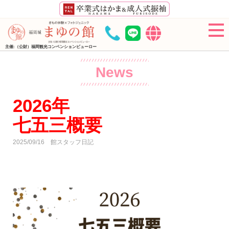
主催:（公財）福岡観光コンベンションビューロー
News
2026年
七五三概要
2025/09/16
館スタッフ日記