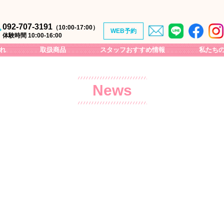
092-707-3191
（10:00-17:00）
WEB予約
体験時間 10:00-16:00
れ
取扱商品
スタッフおすすめ情報
私たち
【18歳の成人式振袖撮影】
カメラマン紹介
【カジュアル着物】（女性）−1
季節の花情報
News
【カジュアル着物】（女性）−2
福岡城跡地の見所
【カジュアル着物】（男性）
大濠公園&舞鶴公園の見所
【カジュアル着物】（子供）
休憩・お食事処
【袴】
福岡観光
【卒業袴フォト撮影】
イベント
【振袖（化繊のみ）】
ル撮影
【訪問着】
【特選着物】
プラン
【着物Wedding撮影着物】
～イベント向け～
【宮参り&七五三着物】（女の子）-1