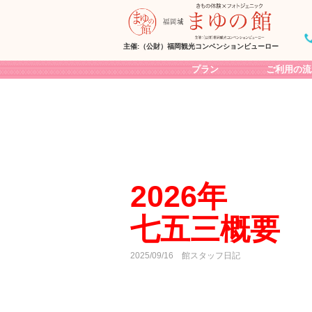
主催:（公財）福岡観光コンベンションビューロー
プラン
ご利用の流
散策プラン（着物レンタル）
七五三プラン
着物撮影
18歳の成人式振袖撮影
2分の1成人式撮影
卒業袴フォト撮影
2026年
（幼保育園･小･中･高校卒業）
着物Wedding撮影
七五三概要
3月桜の時期限定！ランドセ
私服撮影
2025/09/16
館スタッフ日記
団体様【修学旅行/留学生】
出張可能！浴衣販売＆着付け