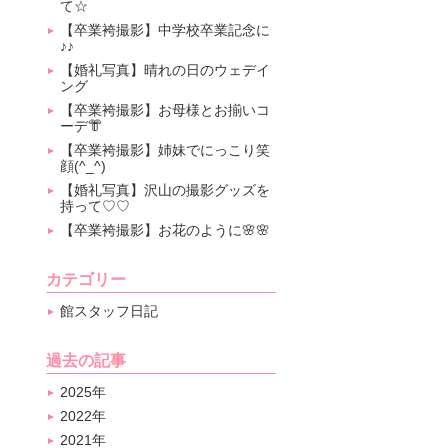
て☆
【卒業袴撮影】中学校卒業記念に
♪♪
【婚礼写真】晴れの日のウェデイ
ング
【卒業袴撮影】お母様とお揃いコ
ーデ👘
【卒業袴撮影】姉妹でにっこり笑
顔(^_^)
【婚礼写真】沢山の撮影グッズを
持って♡♡
【卒業袴撮影】お花のように🌸🌸
カテゴリー
館スタッフ日記
過去の記事
2025年
2022年
2021年