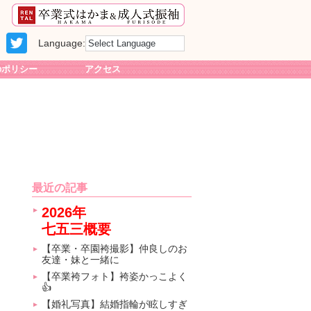
Language:
のポリシー
アクセス
最近の記事
2026年
七五三概要
【卒業・卒園袴撮影】仲良しのお
友達・妹と一緒に
【卒業袴フォト】袴姿かっこよく
👍
【婚礼写真】結婚指輪が眩しすぎ