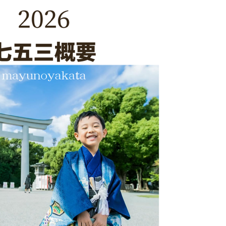
【宮参り&七五三着物】（女の子）-2
【宮参り&七五三着物】（男の子）
【1/2成人式着物】
【浴衣】（女性）
【浴衣】（男性）
【浴衣】（子供）