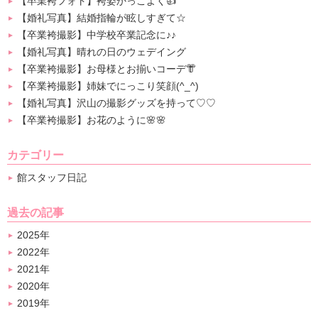
【卒業袴フォト】袴姿かっこよく👍
【婚礼写真】結婚指輪が眩しすぎて☆
【卒業袴撮影】中学校卒業記念に♪♪
【婚礼写真】晴れの日のウェデイング
【卒業袴撮影】お母様とお揃いコーデ👘
【卒業袴撮影】姉妹でにっこり笑顔(^_^)
【婚礼写真】沢山の撮影グッズを持って♡♡
【卒業袴撮影】お花のように🌸🌸
カテゴリー
館スタッフ日記
過去の記事
2025年
2022年
2021年
2020年
2019年