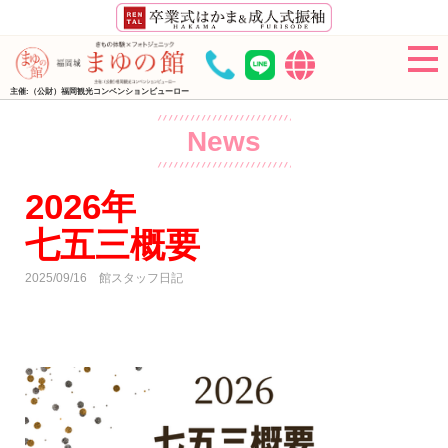
主催:（公財）福岡観光コンベンションビューロー
News
2026年
七五三概要
2025/09/16
館スタッフ日記