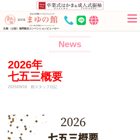
主催:（公財）福岡観光コンベンションビューロー
News
2026年
七五三概要
2025/09/16
館スタッフ日記