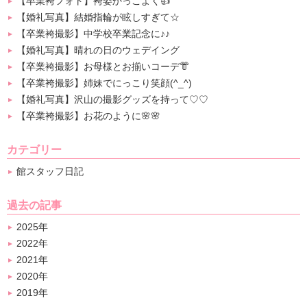
【卒業袴フォト】袴姿かっこよく👍
【婚礼写真】結婚指輪が眩しすぎて☆
【卒業袴撮影】中学校卒業記念に♪♪
【婚礼写真】晴れの日のウェデイング
【卒業袴撮影】お母様とお揃いコーデ👘
【卒業袴撮影】姉妹でにっこり笑顔(^_^)
【婚礼写真】沢山の撮影グッズを持って♡♡
【卒業袴撮影】お花のように🌸🌸
カテゴリー
館スタッフ日記
過去の記事
2025年
2022年
2021年
2020年
2019年