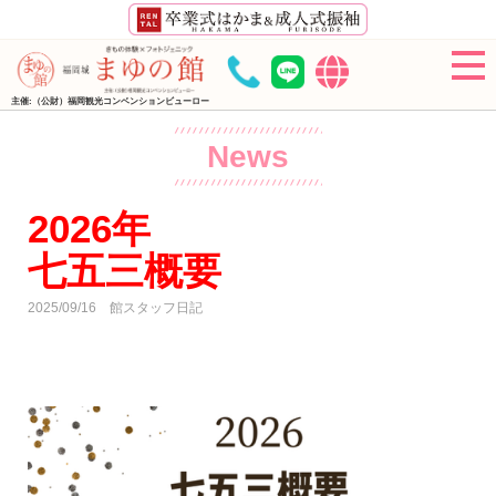
主催:（公財）福岡観光コンベンションビューロー
News
2026年
七五三概要
2025/09/16
館スタッフ日記