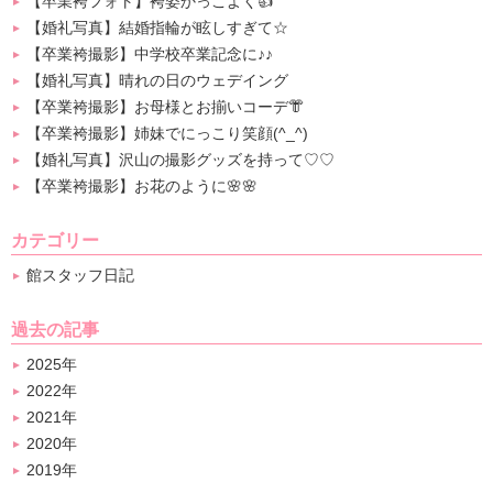
【卒業袴フォト】袴姿かっこよく👍
【婚礼写真】結婚指輪が眩しすぎて☆
【卒業袴撮影】中学校卒業記念に♪♪
【婚礼写真】晴れの日のウェデイング
【卒業袴撮影】お母様とお揃いコーデ👘
【卒業袴撮影】姉妹でにっこり笑顔(^_^)
【婚礼写真】沢山の撮影グッズを持って♡♡
【卒業袴撮影】お花のように🌸🌸
カテゴリー
館スタッフ日記
過去の記事
2025年
2022年
2021年
2020年
2019年