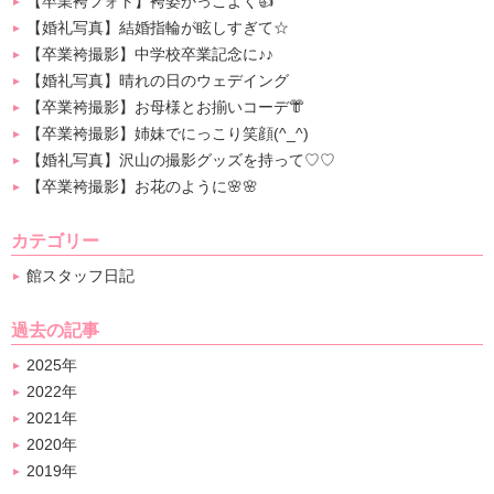
【卒業袴フォト】袴姿かっこよく👍
【婚礼写真】結婚指輪が眩しすぎて☆
【卒業袴撮影】中学校卒業記念に♪♪
【婚礼写真】晴れの日のウェデイング
【卒業袴撮影】お母様とお揃いコーデ👘
【卒業袴撮影】姉妹でにっこり笑顔(^_^)
【婚礼写真】沢山の撮影グッズを持って♡♡
【卒業袴撮影】お花のように🌸🌸
カテゴリー
館スタッフ日記
過去の記事
2025年
2022年
2021年
2020年
2019年