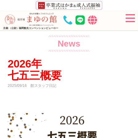
主催:（公財）福岡観光コンベンションビューロー
News
2026年
七五三概要
2025/09/16
館スタッフ日記