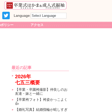
Language:
のポリシー
アクセス
最近の記事
2026年
七五三概要
【卒業・卒園袴撮影】仲良しのお
友達・妹と一緒に
【卒業袴フォト】袴姿かっこよく
👍
【婚礼写真】結婚指輪が眩しすぎ