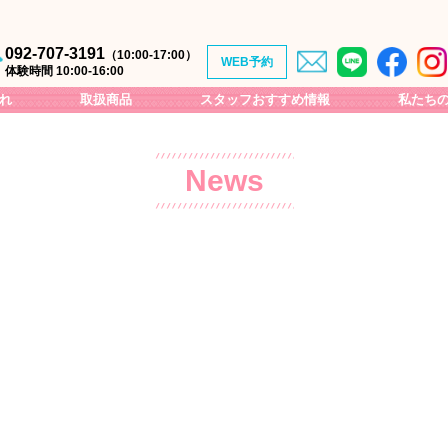
092-707-3191
（10:00-17:00）
WEB予約
体験時間 10:00-16:00
れ
取扱商品
スタッフおすすめ情報
私たち
【18歳の成人式振袖撮影】
カメラマン紹介
【カジュアル着物】（女性）−1
季節の花情報
News
【カジュアル着物】（女性）−2
福岡城跡地の見所
【カジュアル着物】（男性）
大濠公園&舞鶴公園の見所
【カジュアル着物】（子供）
休憩・お食事処
【袴】
福岡観光
【卒業袴フォト撮影】
イベント
【振袖（化繊のみ）】
ル撮影
【訪問着】
【特選着物】
プラン
【着物Wedding撮影着物】
～イベント向け～
【宮参り&七五三着物】（女の子）-1