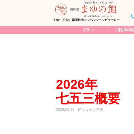
主催:（公財）福岡観光コンベンションビューロー
プラン
ご利用の流
散策プラン（着物レンタル）
七五三プラン
着物撮影
18歳の成人式振袖撮影
2分の1成人式撮影
卒業袴フォト撮影
2026年
（幼保育園･小･中･高校卒業）
着物Wedding撮影
七五三概要
3月桜の時期限定！ランドセ
私服撮影
2025/09/16
館スタッフ日記
団体様【修学旅行/留学生】
出張可能！浴衣販売＆着付け